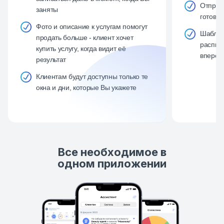
Отправ
заняты
готовая
Фото и описание к услугам помогут
Шаблон
продать больше - клиент хочет
распис
купить услугу, когда видит её
вперёд
результат
Клиентам будут доступны только те
окна и дни, которые Вы укажете
Все необходимое в
одном приложении