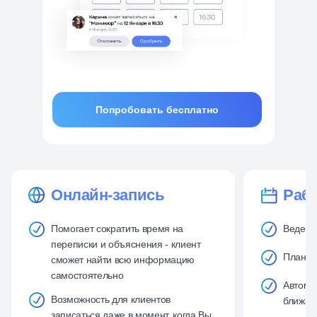
Попробовать бесплатно
Онлайн-запись
Рабо
Помогает сократить время на
Ведени
переписки и объяснения - клиент
Планир
сможет найти всю информацию
самостоятельно
Автома
Возможность для клиентов
ближай
записаться даже в момент, когда Вы